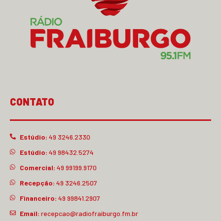
CONTATO
Estúdio:
49 3246.2330
Estúdio:
49 98432.5274
Comercial:
49 99199.9170
Recepção:
49 3246.2507
Financeiro:
49 99841.2907
Email:
recepcao@radiofraiburgo.fm.br