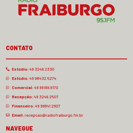
CONTATO
Estúdio:
49 3246.2330
Estúdio:
49 98432.5274
Comercial:
49 99199.9170
Recepção:
49 3246.2507
Financeiro:
49 99841.2907
Email:
recepcao@radiofraiburgo.fm.br
NAVEGUE