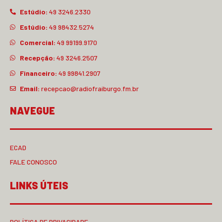
Estúdio:
49 3246.2330
Estúdio:
49 98432.5274
Comercial:
49 99199.9170
Recepção:
49 3246.2507
Financeiro:
49 99841.2907
Email:
recepcao@radiofraiburgo.fm.br
NAVEGUE
ECAD
FALE CONOSCO
LINKS ÚTEIS
POLÍTICA DE PRIVACIDADE