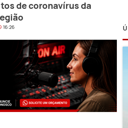
tos de coronavírus da
região
16:26
Ú