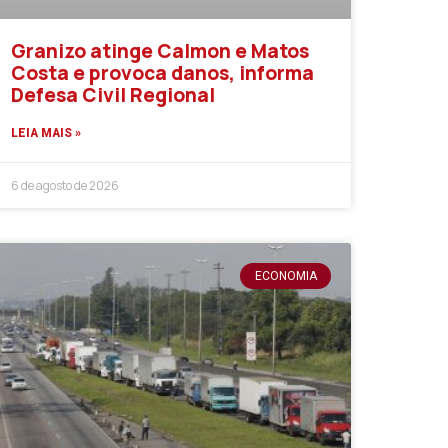
Granizo atinge Calmon e Matos
Costa e provoca danos, informa
Defesa Civil Regional
LEIA MAIS »
6 de agosto de 2026
ECONOMIA