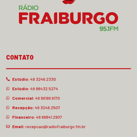
CONTATO
Estúdio:
49 3246.2330
Estúdio:
49 98432.5274
Comercial:
49 99199.9170
Recepção:
49 3246.2507
Financeiro:
49 99841.2907
Email:
recepcao@radiofraiburgo.fm.br