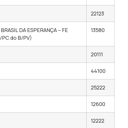
22123
 BRASIL DA ESPERANÇA – FE
13580
/PC do B/PV)
20111
44100
25222
12600
12222