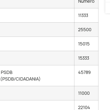
Número
11333
25500
15015
15333
 PSDB
45789
A(PSDB/CIDADANIA)
11000
22104