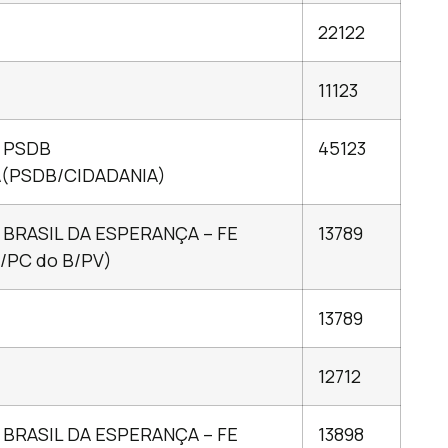
22122
11123
 PSDB
45123
A(PSDB/CIDADANIA)
 BRASIL DA ESPERANÇA – FE
13789
/PC do B/PV)
13789
12712
 BRASIL DA ESPERANÇA – FE
13898