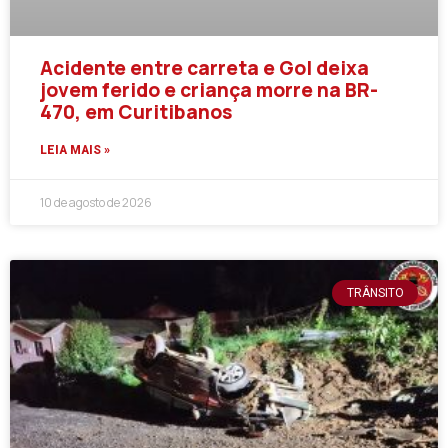
Acidente entre carreta e Gol deixa
jovem ferido e criança morre na BR-
470, em Curitibanos
LEIA MAIS »
10 de agosto de 2026
TRÂNSITO