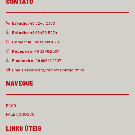
CONTATO
Estúdio:
49 3246.2330
Estúdio:
49 98432.5274
Comercial:
49 99199.9170
Recepção:
49 3246.2507
Financeiro:
49 99841.2907
Email:
recepcao@radiofraiburgo.fm.br
NAVEGUE
ECAD
FALE CONOSCO
LINKS ÚTEIS