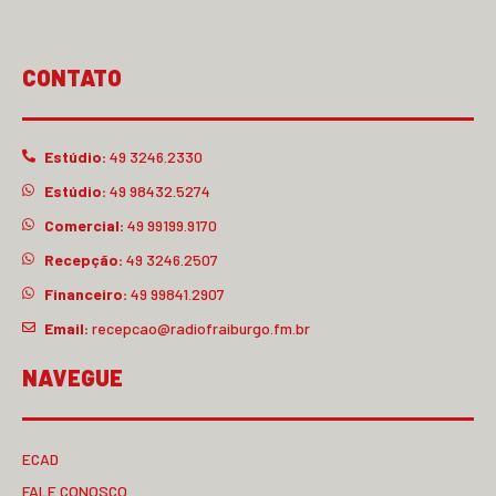
CONTATO
Estúdio:
49 3246.2330
Estúdio:
49 98432.5274
Comercial:
49 99199.9170
Recepção:
49 3246.2507
Financeiro:
49 99841.2907
Email:
recepcao@radiofraiburgo.fm.br
NAVEGUE
ECAD
FALE CONOSCO