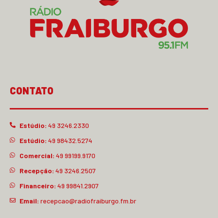
CONTATO
Estúdio:
49 3246.2330
Estúdio:
49 98432.5274
Comercial:
49 99199.9170
Recepção:
49 3246.2507
Financeiro:
49 99841.2907
Email:
recepcao@radiofraiburgo.fm.br