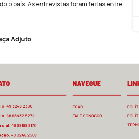
o o país. As entrevistas foram feitas entre
aça Adjuto
ATO
NAVEGUE
LIN
io:
49 3246.2330
ECAD
POLÍT
io:
49 98432.5274
FALE CONOSCO
POLÍT
TERM
cial:
49 99199.9170
pção:
49 3246.2507