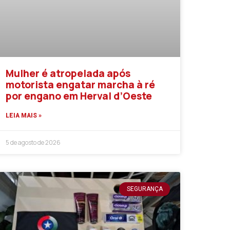
Mulher é atropelada após
motorista engatar marcha à ré
por engano em Herval d’Oeste
LEIA MAIS »
5 de agosto de 2026
SEGURANÇA