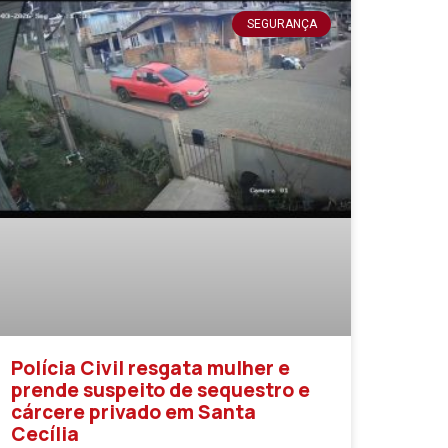
SEGURANÇA
Polícia Civil resgata mulher e
prende suspeito de sequestro e
cárcere privado em Santa
Cecília