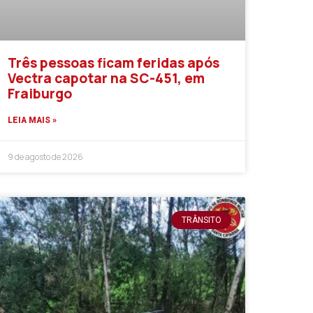
Três pessoas ficam feridas após
Vectra capotar na SC-451, em
Fraiburgo
LEIA MAIS »
9 de agosto de 2026
TRÂNSITO