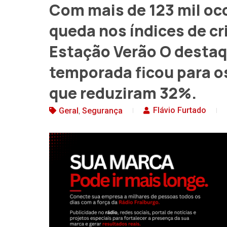
Com mais de 123 mil oco
queda nos índices de c
Estação Verão O destaqu
temporada ficou para os
que reduziram 32%.
,
Flávio Furtado
Geral
Segurança