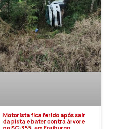
Motorista fica ferido após sair
da pista e bater contra árvore
na SC-355, em Fraiburgo