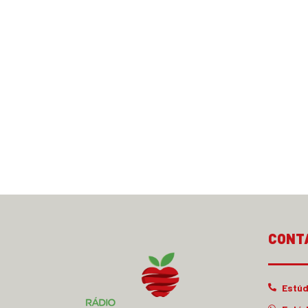
CONT
Estúd