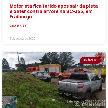
Motorista fica ferido após sair da pista
e bater contra árvore na SC-355, em
Fraiburgo
LEIA MAIS »
9 de agosto de 2026
TRÂNSITO