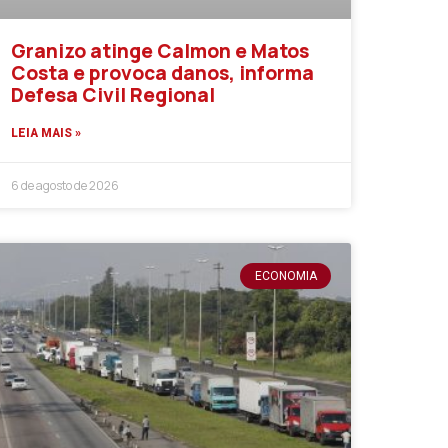
Granizo atinge Calmon e Matos
Costa e provoca danos, informa
Defesa Civil Regional
LEIA MAIS »
6 de agosto de 2026
ECONOMIA