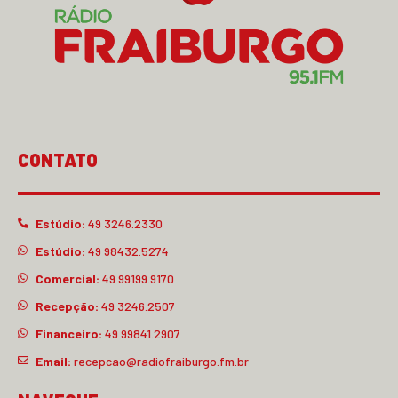
CONTATO
Estúdio:
49 3246.2330
Estúdio:
49 98432.5274
Comercial:
49 99199.9170
Recepção:
49 3246.2507
Financeiro:
49 99841.2907
Email:
recepcao@radiofraiburgo.fm.br