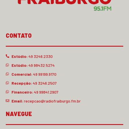
CONTATO
Estúdio:
49 3246.2330
Estúdio:
49 98432.5274
Comercial:
49 99199.9170
Recepção:
49 3246.2507
Financeiro:
49 99841.2907
Email:
recepcao@radiofraiburgo.fm.br
NAVEGUE