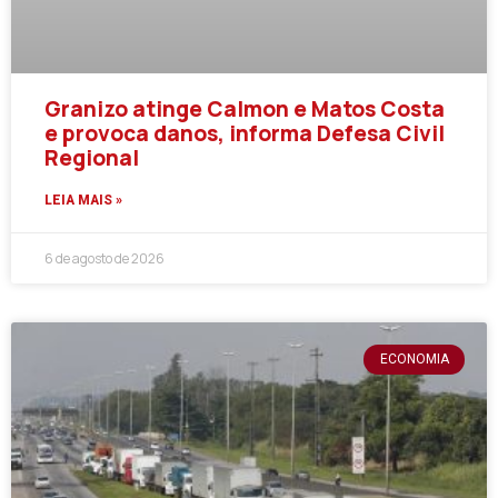
Granizo atinge Calmon e Matos Costa
e provoca danos, informa Defesa Civil
Regional
LEIA MAIS »
6 de agosto de 2026
ECONOMIA