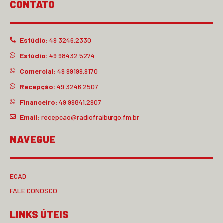
CONTATO
Estúdio:
49 3246.2330
Estúdio:
49 98432.5274
Comercial:
49 99199.9170
Recepção:
49 3246.2507
Financeiro:
49 99841.2907
Email:
recepcao@radiofraiburgo.fm.br
NAVEGUE
ECAD
FALE CONOSCO
LINKS ÚTEIS