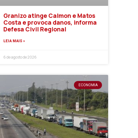
Granizo atinge Calmon e Matos
Costa e provoca danos, informa
Defesa Civil Regional
LEIA MAIS »
6 de agosto de 2026
ECONOMIA