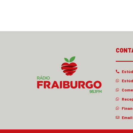
CONT
Estúd
Estúd
Comer
Rece
Finan
Email