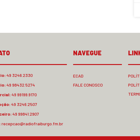
ATO
NAVEGUE
LIN
io:
49 3246.2330
ECAD
POLÍT
io:
49 98432.5274
FALE CONOSCO
POLÍT
TERM
cial:
49 99199.9170
pção:
49 3246.2507
ceiro:
49 99841.2907
:
recepcao@radiofraiburgo.fm.br