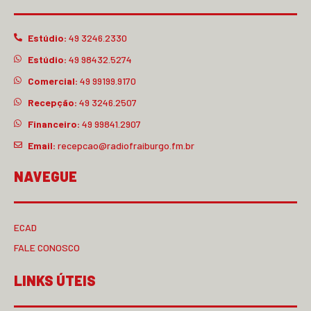
Estúdio:
49 3246.2330
Estúdio:
49 98432.5274
Comercial:
49 99199.9170
Recepção:
49 3246.2507
Financeiro:
49 99841.2907
Email:
recepcao@radiofraiburgo.fm.br
NAVEGUE
ECAD
FALE CONOSCO
LINKS ÚTEIS