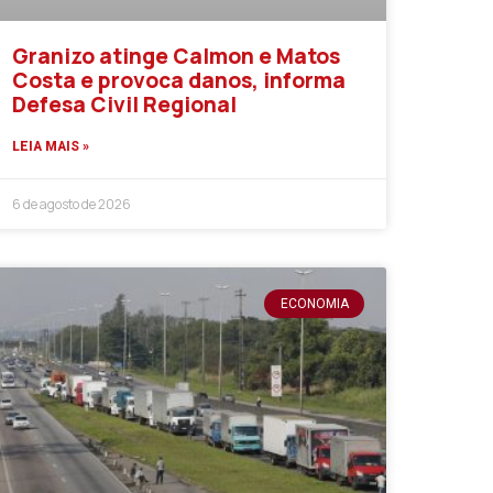
Granizo atinge Calmon e Matos
Costa e provoca danos, informa
Defesa Civil Regional
LEIA MAIS »
6 de agosto de 2026
ECONOMIA