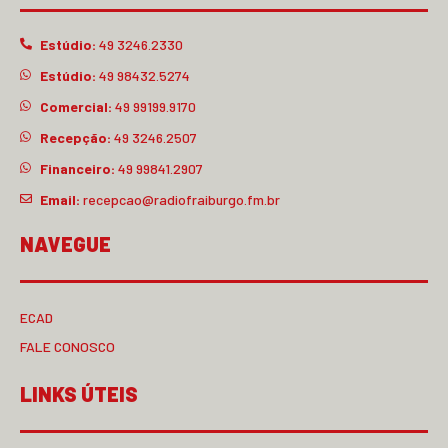
Estúdio:
49 3246.2330
Estúdio:
49 98432.5274
Comercial:
49 99199.9170
Recepção:
49 3246.2507
Financeiro:
49 99841.2907
Email:
recepcao@radiofraiburgo.fm.br
NAVEGUE
ECAD
FALE CONOSCO
LINKS ÚTEIS