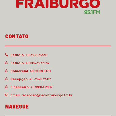
CONTATO
Estúdio:
49 3246.2330
Estúdio:
49 98432.5274
Comercial:
49 99199.9170
Recepção:
49 3246.2507
Financeiro:
49 99841.2907
Email:
recepcao@radiofraiburgo.fm.br
NAVEGUE