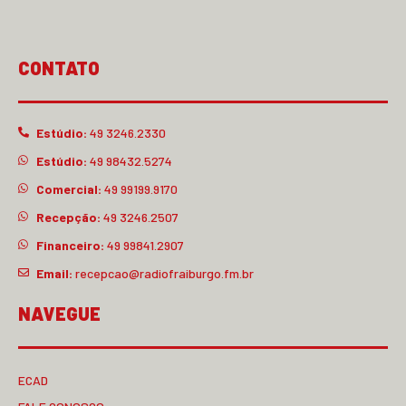
CONTATO
Estúdio:
49 3246.2330
Estúdio:
49 98432.5274
Comercial:
49 99199.9170
Recepção:
49 3246.2507
Financeiro:
49 99841.2907
Email:
recepcao@radiofraiburgo.fm.br
NAVEGUE
ECAD