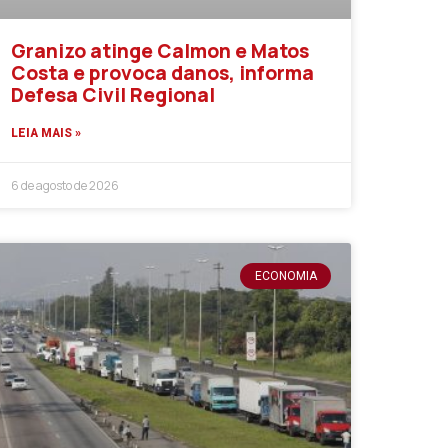
Granizo atinge Calmon e Matos
Costa e provoca danos, informa
Defesa Civil Regional
LEIA MAIS »
6 de agosto de 2026
ECONOMIA