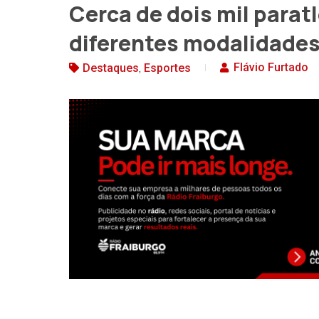
Cerca de dois mil parat
diferentes modalidades 
,
Flávio Furtado
Destaques
Esportes