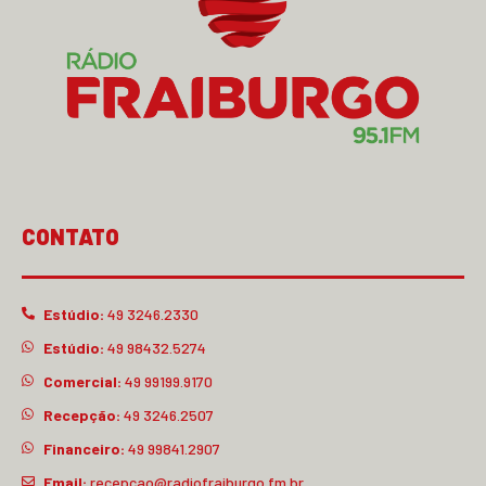
CONTATO
Estúdio:
49 3246.2330
Estúdio:
49 98432.5274
Comercial:
49 99199.9170
Recepção:
49 3246.2507
Financeiro:
49 99841.2907
Email:
recepcao@radiofraiburgo.fm.br