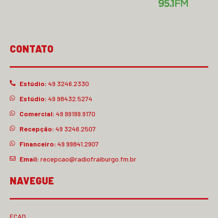
CONTATO
Estúdio:
49 3246.2330
Estúdio:
49 98432.5274
Comercial:
49 99199.9170
Recepção:
49 3246.2507
Financeiro:
49 99841.2907
Email:
recepcao@radiofraiburgo.fm.br
NAVEGUE
ECAD