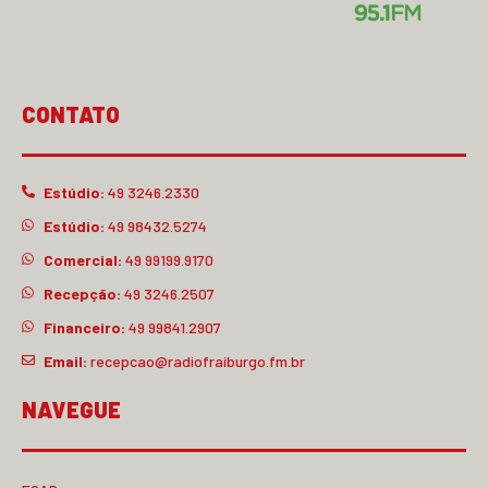
CONTATO
Estúdio:
49 3246.2330
Estúdio:
49 98432.5274
Comercial:
49 99199.9170
Recepção:
49 3246.2507
Financeiro:
49 99841.2907
Email:
recepcao@radiofraiburgo.fm.br
NAVEGUE