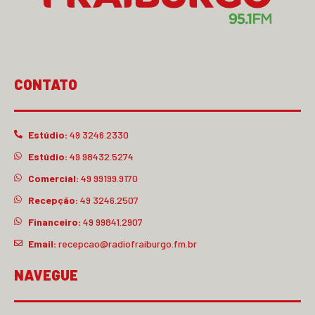
CONTATO
Estúdio:
49 3246.2330
Estúdio:
49 98432.5274
Comercial:
49 99199.9170
Recepção:
49 3246.2507
Financeiro:
49 99841.2907
Email:
recepcao@radiofraiburgo.fm.br
NAVEGUE