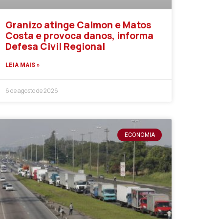
Granizo atinge Calmon e Matos
Costa e provoca danos, informa
Defesa Civil Regional
LEIA MAIS »
6 de agosto de 2026
ECONOMIA