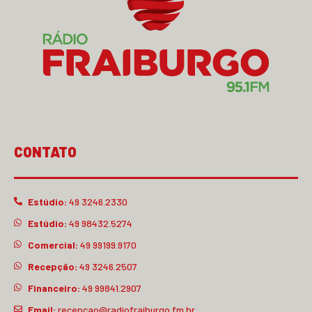
CONTATO
Estúdio:
49 3246.2330
Estúdio:
49 98432.5274
Comercial:
49 99199.9170
Recepção:
49 3246.2507
Financeiro:
49 99841.2907
Email:
recepcao@radiofraiburgo.fm.br