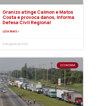
Granizo atinge Calmon e Matos
Costa e provoca danos, informa
Defesa Civil Regional
LEIA MAIS »
6 de agosto de 2026
ECONOMIA