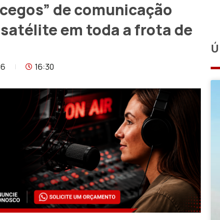
 cegos” de comunicação
satélite em toda a frota de
Ú
26
16:30