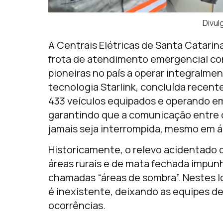
Divu
A Centrais Elétricas de Santa Catari
frota de atendimento emergencial con
pioneiras no país a operar integralm
tecnologia Starlink, concluída recent
433 veículos equipados e operando em
garantindo que a comunicação entre 
jamais seja interrompida, mesmo em ár
Historicamente, o relevo acidentado 
áreas rurais e de mata fechada impunh
chamadas “áreas de sombra”. Nestes loc
é inexistente, deixando as equipes d
ocorrências.