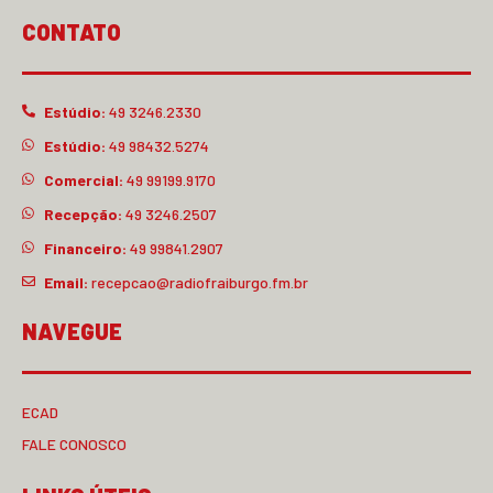
CONTATO
Estúdio:
49 3246.2330
Estúdio:
49 98432.5274
Comercial:
49 99199.9170
Recepção:
49 3246.2507
Financeiro:
49 99841.2907
Email:
recepcao@radiofraiburgo.fm.br
NAVEGUE
ECAD
FALE CONOSCO