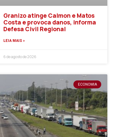
Granizo atinge Calmon e Matos
Costa e provoca danos, informa
Defesa Civil Regional
LEIA MAIS »
6 de agosto de 2026
ECONOMIA