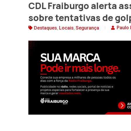
CDL Fraiburgo alerta a
sobre tentativas de gol
,
,
Paulo 
Destaques
Locais
Segurança