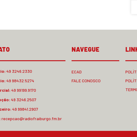
ATO
NAVEGUE
LIN
io:
49 3246.2330
ECAD
POLÍT
io:
49 98432.5274
FALE CONOSCO
POLÍT
TERM
cial:
49 99199.9170
pção:
49 3246.2507
ceiro:
49 99841.2907
:
recepcao@radiofraiburgo.fm.br