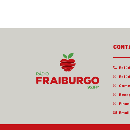
CONT
Estúd
Estúd
Comer
Rece
Finan
Email