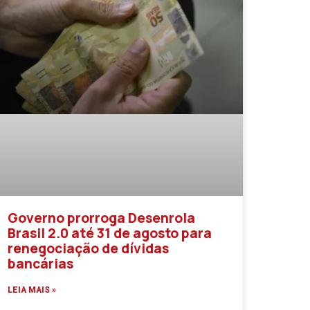
Governo prorroga Desenrola
Brasil 2.0 até 31 de agosto para
renegociação de dívidas
bancárias
LEIA MAIS »