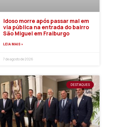
Idoso morre após passar mal em
via pública na entrada do bairro
São Miguel em Fraiburgo
LEIA MAIS »
7 de agosto de 2026
DESTAQUES