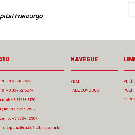
pital Fraiburgo
ATO
NAVEGUE
LIN
io:
49 3246.2330
ECAD
POLÍT
io:
49 98432.5274
FALE CONOSCO
POLÍT
TERM
cial:
49 99199.9170
pção:
49 3246.2507
ceiro:
49 99841.2907
:
recepcao@radiofraiburgo.fm.br