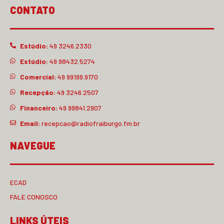
CONTATO
Estúdio:
49 3246.2330
Estúdio:
49 98432.5274
Comercial:
49 99199.9170
Recepção:
49 3246.2507
Financeiro:
49 99841.2907
Email:
recepcao@radiofraiburgo.fm.br
NAVEGUE
ECAD
FALE CONOSCO
LINKS ÚTEIS