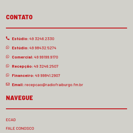
CONTATO
Estúdio:
49 3246.2330
Estúdio:
49 98432.5274
Comercial:
49 99199.9170
Recepção:
49 3246.2507
Financeiro:
49 99841.2907
Email:
recepcao@radiofraiburgo.fm.br
NAVEGUE
ECAD
FALE CONOSCO