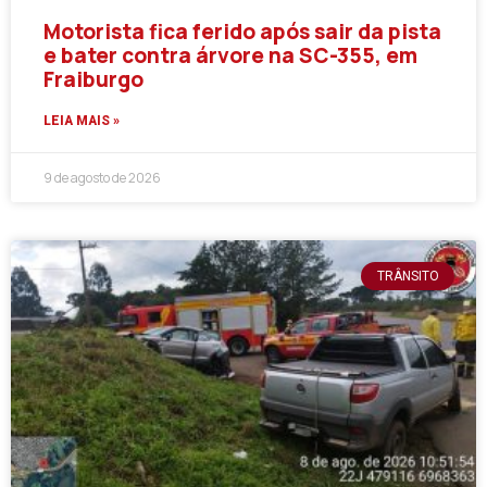
Motorista fica ferido após sair da pista
e bater contra árvore na SC-355, em
Fraiburgo
LEIA MAIS »
9 de agosto de 2026
TRÂNSITO