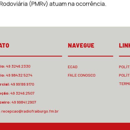
r Rodoviária (PMRv) atuam na ocorrência.
ATO
NAVEGUE
LIN
io:
49 3246.2330
ECAD
POLÍT
io:
49 98432.5274
FALE CONOSCO
POLÍT
TERM
cial:
49 99199.9170
pção:
49 3246.2507
ceiro:
49 99841.2907
:
recepcao@radiofraiburgo.fm.br