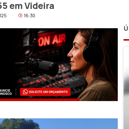
5 em Videira
025
16:30
Ú