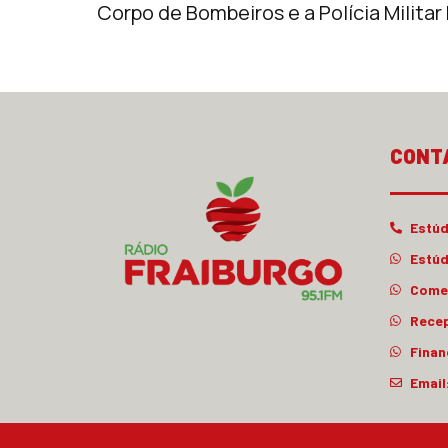
Corpo de Bombeiros e a Polícia Milita
CONT
Estúd
Estúd
Comer
Rece
Finan
Email