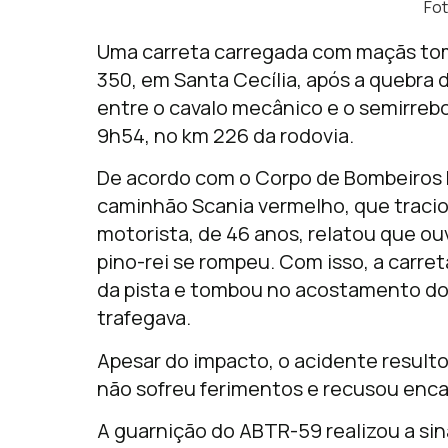
Fo
Uma carreta carregada com maçãs to
350, em Santa Cecília, após a quebra do
entre o cavalo mecânico e o semirreb
9h54, no km 226 da rodovia.
De acordo com o Corpo de Bombeiros Mi
caminhão Scania vermelho, que traci
motorista, de 46 anos, relatou que o
pino-rei se rompeu. Com isso, a carre
da pista e tombou no acostamento do
trafegava.
Apesar do impacto, o acidente result
não sofreu ferimentos e recusou enc
A guarnição do ABTR-59 realizou a sina