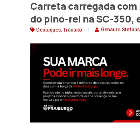
Carreta carregada com
do pino-rei na SC-350, 
,
Genauro Stefans
Destaques
Trânsito