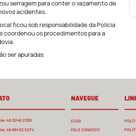
izou serragem para conter o vazamento de
 novos acidentes.
ocal ficou sob responsabilidade da Polícia
que coordenou os procedimentos para a
dovia.
ão ser apuradas.
ATO
NAVEGUE
LIN
io:
49 3246.2330
ECAD
POLÍT
io:
49 98432.5274
FALE CONOSCO
POLÍT