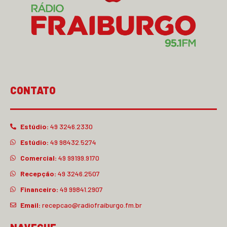
CONTATO
Estúdio:
49 3246.2330
Estúdio:
49 98432.5274
Comercial:
49 99199.9170
Recepção:
49 3246.2507
Financeiro:
49 99841.2907
Email:
recepcao@radiofraiburgo.fm.br