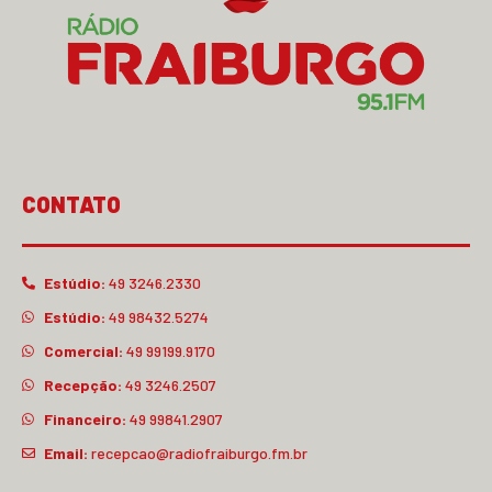
CONTATO
Estúdio:
49 3246.2330
Estúdio:
49 98432.5274
Comercial:
49 99199.9170
Recepção:
49 3246.2507
Financeiro:
49 99841.2907
Email:
recepcao@radiofraiburgo.fm.br