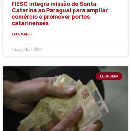
FIESC integra missão de Santa
Catarina ao Paraguai para ampliar
comércio e promover portos
catarinenses
LEIA MAIS »
7 de agosto de 2026
ECONOMIA