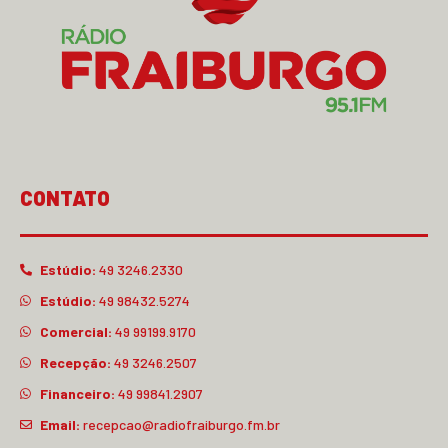
CONTATO
Estúdio:
49 3246.2330
Estúdio:
49 98432.5274
Comercial:
49 99199.9170
Recepção:
49 3246.2507
Financeiro:
49 99841.2907
Email:
recepcao@radiofraiburgo.fm.br