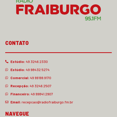
CONTATO
Estúdio:
49 3246.2330
Estúdio:
49 98432.5274
Comercial:
49 99199.9170
Recepção:
49 3246.2507
Financeiro:
49 99841.2907
Email:
recepcao@radiofraiburgo.fm.br
NAVEGUE