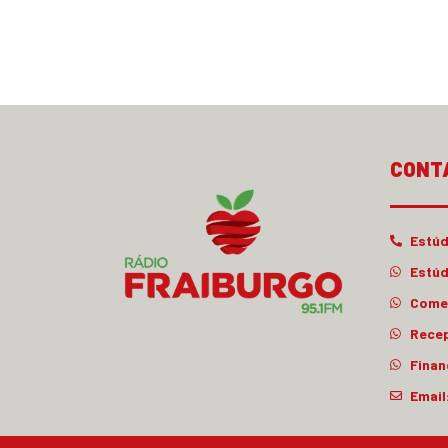
CONT
Estúd
Estúd
Comer
Rece
Finan
Email