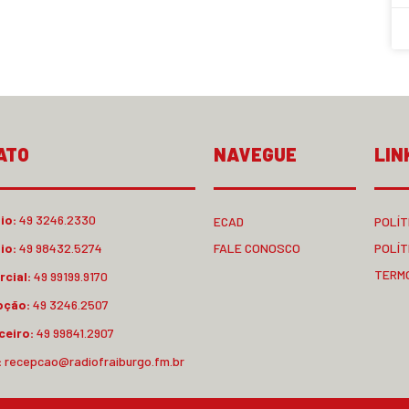
ATO
NAVEGUE
LIN
io:
49 3246.2330
ECAD
POLÍT
io:
49 98432.5274
FALE CONOSCO
POLÍT
TERM
cial:
49 99199.9170
pção:
49 3246.2507
ceiro:
49 99841.2907
:
recepcao@radiofraiburgo.fm.br