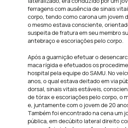
lateralizado, era conduzido por um jo
ferragens com ausência de sinais vita
corpo, tendo como carona um jovem de
o mesmo estava consciente, orientado,
suspeita de fratura em seu membro su
antebraço e escoriações pelo corpo.
Após a guarnição efetuar o desencar
maca rígida e efetuados os procedim
hospital pela equipe do SAMU. No veí
anos, o qual estava deitado em via pú
dorsal, sinais vitais estáveis, consc
de tórax e escoriações pelo corpo, o
e, juntamente com o jovem de 20 anos
Também foi encontrado na cena um jo
pública, em decúbito lateral direito c