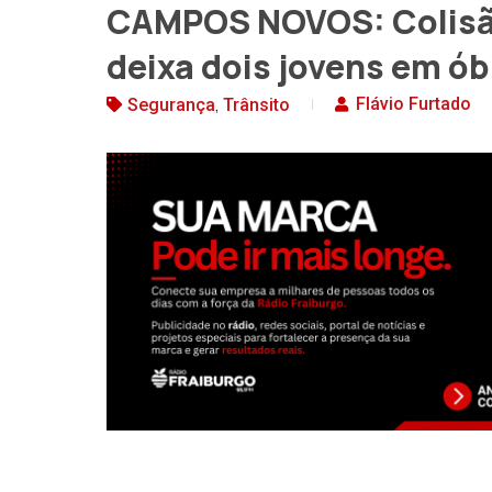
CAMPOS NOVOS: Colisão 
deixa dois jovens em ób
,
Flávio Furtado
Segurança
Trânsito