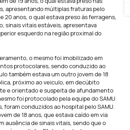
vem de 19 anos, o qual estava preso nas
is, apresentando múltiplas fraturas pelo
 20 anos, o qual estava preso às ferragens,
 sinais vitais estáveis, apresentava
perior esquerdo na região proximal do
ceramento, o mesmo foi imobilizado em
entos protocolares, sendo conduzido ao
culo também estava um outro jovem de 18
blica, próximo ao veiculo, em decúbito
iente e orientado e suspeita de afundamento
 mesmo foi protocolado pela equipe do SAMU
, foram conduzidos ao hospital pelo SAMU.
vem de 18 anos, que estava caído em via
om ausência de sinais vitais, sendo que o