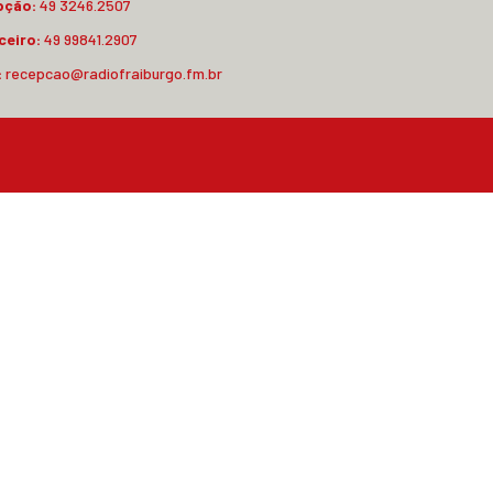
pção:
49 3246.2507
ceiro:
49 99841.2907
:
recepcao@radiofraiburgo.fm.br