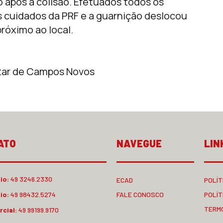
o após a colisão. Efetuados todos os
s cuidados da PRF e a guarnição deslocou
róximo ao local.
itar de Campos Novos
ATO
NAVEGUE
LIN
io:
49 3246.2330
ECAD
POLÍT
io:
49 98432.5274
FALE CONOSCO
POLÍT
TERM
cial:
49 99199.9170