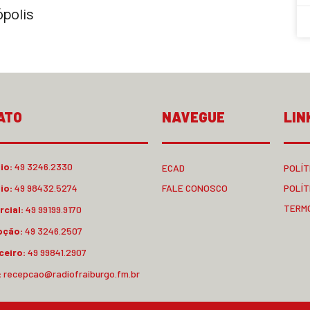
ópolis
ATO
NAVEGUE
LIN
io:
49 3246.2330
ECAD
POLÍT
io:
49 98432.5274
FALE CONOSCO
POLÍT
TERM
cial:
49 99199.9170
pção:
49 3246.2507
ceiro:
49 99841.2907
:
recepcao@radiofraiburgo.fm.br