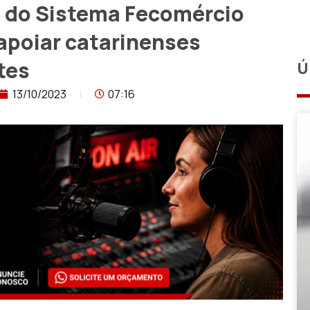
 do Sistema Fecomércio
 apoiar catarinenses
tes
Ú
13/10/2023
07:16