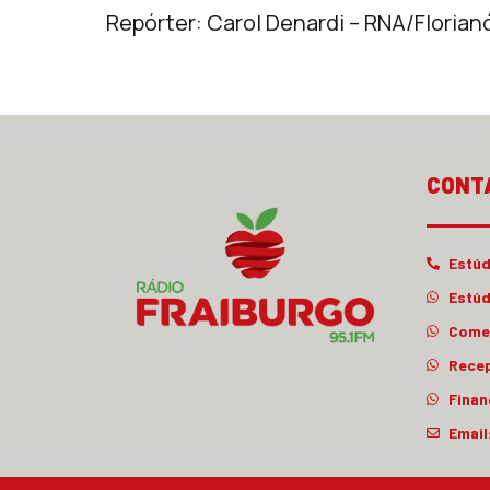
Repórter: Carol Denardi – RNA/Florian
CONT
Estúd
Estúd
Comer
Rece
Finan
Email