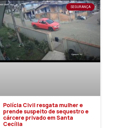
SEGURANÇA
Polícia Civil resgata mulher e
prende suspeito de sequestro e
cárcere privado em Santa
Cecília