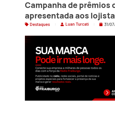
Campanha de prêmios d
apresentada aos lojist
31/07
Luan Turcati
Destaques