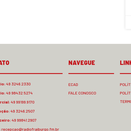
ATO
NAVEGUE
LIN
io:
49 3246.2330
ECAD
POLÍT
io:
49 98432.5274
FALE CONOSCO
POLÍT
TERM
cial:
49 99199.9170
pção:
49 3246.2507
ceiro:
49 99841.2907
:
recepcao@radiofraiburgo.fm.br