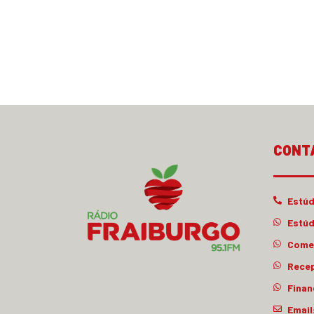
CONT
Estúd
Estúd
Comer
Rece
Finan
Email