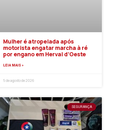
Mulher é atropelada após
motorista engatar marcha à ré
por engano em Herval d’Oeste
LEIA MAIS »
5 de agosto de 2026
SEGURANÇA