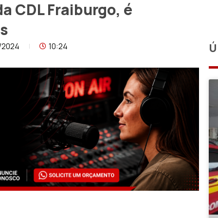
a CDL Fraiburgo, é
as
/2024
10:24
Ú