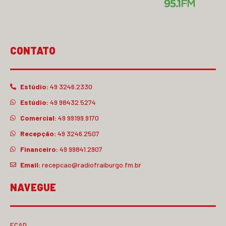
CONTATO
Estúdio:
49 3246.2330
Estúdio:
49 98432.5274
Comercial:
49 99199.9170
Recepção:
49 3246.2507
Financeiro:
49 99841.2907
Email:
recepcao@radiofraiburgo.fm.br
NAVEGUE
ECAD