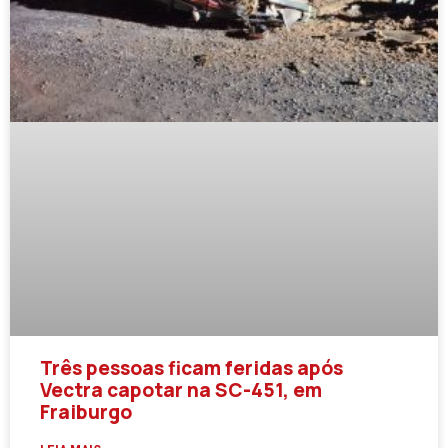
Três pessoas ficam feridas após
Vectra capotar na SC-451, em
Fraiburgo