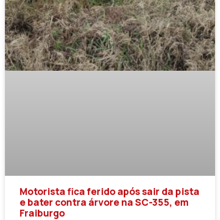
Motorista fica ferido após sair da pista
e bater contra árvore na SC-355, em
Fraiburgo